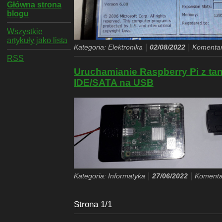
Główna strona
blogu
Wszystkie
artykuły jako lista
|
|
Kategoria: Elektronika
02/08/2022
Komentar
RSS
Uruchamianie Raspberry Pi z ta
IDE/SATA na USB
|
|
Kategoria: Informatyka
27/06/2022
Komenta
Strona 1/1