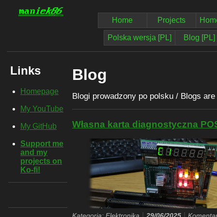
Home
Projects
Home
Polska wersja [PL]
Blog [PL]
Links
Blog
Homepage
Blogi prowadzony po polsku / Blogs are w
My YouTube
Własna karta diagnostyczna POS
My GitHub
Support me
and my
projects on
Ko-fi!
|
|
Kategoria: Elektronika
29/06/2025
Komentar