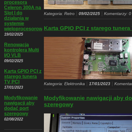
procesora
Celeron 300A na
Slot I do
|
|
Kategoria: Retro
09/02/2025
Komentarzy: 0
działania w
systemie
Karta GPIO PCI z starego tunera
wieloprocesorowym
19/02/2025
Renowacja
kontrolera Multi
I/O VLB
09/02/2025
Karta GPIO PCI z
starego tunera
TV PCI
|
|
Kategoria: Elektronika
17/01/2023
Komentar
17/01/2023
Modyfikowanie nawigacji aby do
Modyfikowanie
nawigacji aby
szeregowy
dodać port
szeregowy
02/08/2022