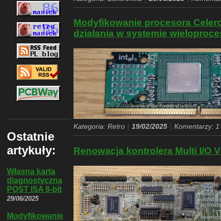
Modyfikowanie procesora Celero
działania w systemie wielopro
|
|
Kategoria: Retro
19/02/2025
Komentarzy: 1
Ostatnie
artykuły:
Renowacja kontrolera Multi I/O 
Własna karta
diagnostyczna
POST ISA 8-bit
29/06/2025
Modyfikowanie