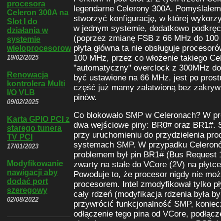
procesora
legendarne Celerony 300A. Pomyślałem,
Celeron 300A na
stworzyć konfigurację, w której wykorz
Slot I do
w jednym systemie, dodatkowo podkrę
działania w
(poprzez zmianę FSB z 66 MHz do 100
systemie
płyta główna ta nie obsługuje procesor
wieloprocesorowym
100 MHz, przez co włożenie takiego Ce
19/02/2025
"automatyczny" overclock z 300MHz d
Renowacja
być ustawione na 66 MHz, jest po prost
kontrolera Multi
część już mamy załatwioną bez zakry
I/O VLB
pinów.
09/02/2025
Co blokowało SMP w Celeronach? W pr
Karta GPIO PCI z
dwa wejściowe piny: BR0# oraz BR1#.
starego tunera
przy uruchomieniu do przydzielenia pro
TV PCI
systemach SMP. W przypadku Celeronów
17/01/2023
problemem był pin BR1# (Bus Request 1)
Modyfikowanie
zwarty na stałe do VCore (2V) na płytc
nawigacji aby
Powoduje to, że procesor nigdy nie moż
dodać port
procesorem. Intel zmodyfikował tylko pł
szeregowy
cały rdzeń (modyfikacja rdzenia była by
02/08/2022
przywrócić funkcjonalność SMP, koniecz
odłączenie tego pina od VCore, podłącz