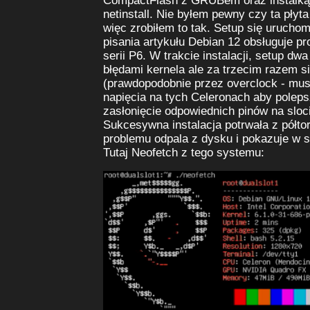
CompactFlash z GRUBem oraz instalką 
netinstall. Nie byłem pewny czy ta płyt
więc zrobiłem to tak. Setup się uruchom
pisania artykułu Debian 12 obsługuje pr
serii P6. W trakcie instalacji, setup dwa
błędami kernela ale za trzecim razem si
(prawdopodobnie przez overclock - musz
napięcia na tych Celeronach aby poleps
zasłonięcie odpowiednich pinów na sloc
Sukcesywna instalacja potrwała z półto
problemu odpala z dysku i pokazuje w 
Tutaj Neofetch z tego systemu: