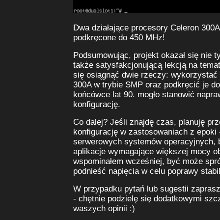
Dwa działające procesory Celeron 300
podkręcone do 450 MHz!
Podsumowując, projekt okazał się nie t
także satysfakcjonującą lekcją na temat
się osiągnąć dwie rzeczy: wykorzystać
300A w trybie SMP oraz podkręcić je d
końcówce lat 90. mogło stanowić napr
konfigurację.
Co dalej? Jeśli znajdę czas, planuję pr
konfigurację w zastosowaniach z epoki 
serwerowych systemów operacyjnych, 
aplikacje wymagające większej mocy ob
wspominałem wcześniej, być może sprób
podnieść napięcia w celu poprawy stabil
W przypadku pytań lub sugestii zapra
- chętnie podzielę się dodatkowymi sz
waszych opinii :)