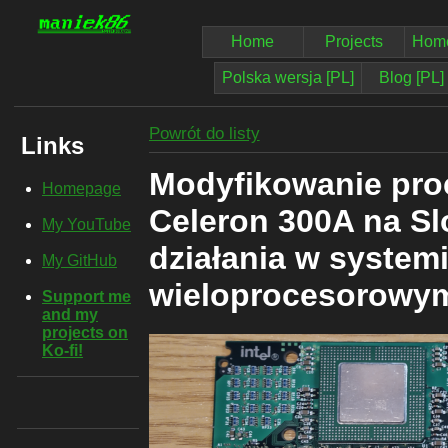
Home
Projects
Home
Polska wersja [PL]
Blog [PL]
Powrót do listy
Links
Modyfikowanie pro
Homepage
Celeron 300A na Slo
My YouTube
działania w system
My GitHub
wieloprocesorowy
Support me
and my
projects on
Ko-fi!