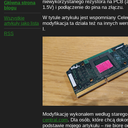
niewykorzystanego rezystora na PCB (ab
Główna strona
1.5V) i podłączenie do pina na złączu.
blogu
W tytule artykułu jest wspomniany Cele
Wszystkie
modyfikacja ta działa też na innych wer
artykuły jako lista
I.
RSS
Modyfikację wykonałem według stareg
central.com
. Dla osób, które chcą dokon
podstawie mojego artykułu – nie biorę 